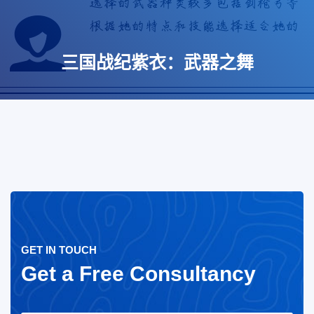
三国战纪紫衣：武器之舞
GET IN TOUCH
Get a Free Consultancy