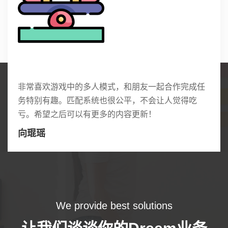
非常喜欢游戏中的多人模式，和朋友一起合作完成任
务特别有趣。匹配系统也很公平，不会让人觉得吃
亏。希望之后可以有更多的内容更新！
向琨瑶
We provide best solutions