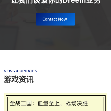
让我们谈谈你的Dreem业务
Contact Now
NEWS & UPDATES
游戏资讯