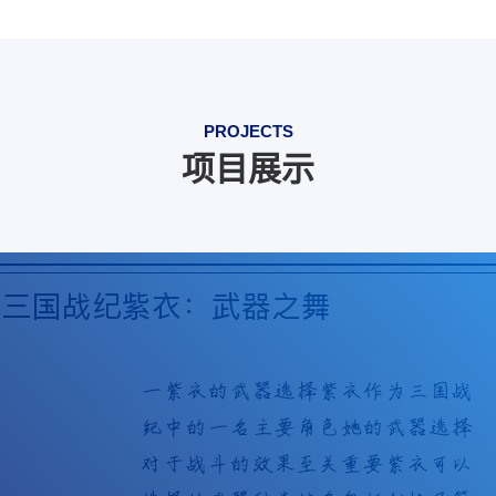
PROJECTS
项目展示