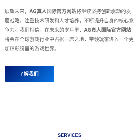
展望未来，
AG真人国际官方网站
将继续坚持创新驱动的发
展战略，注重技术研发和人才培养，不断提升自身的核心竞
争力。我们相信，在未来的岁月里，
AG真人国际官方网站
将会在全球游戏行业中占据一席之地，带领玩家进入一个更
加精彩纷呈的游戏世界。
了解我们
SERVICES